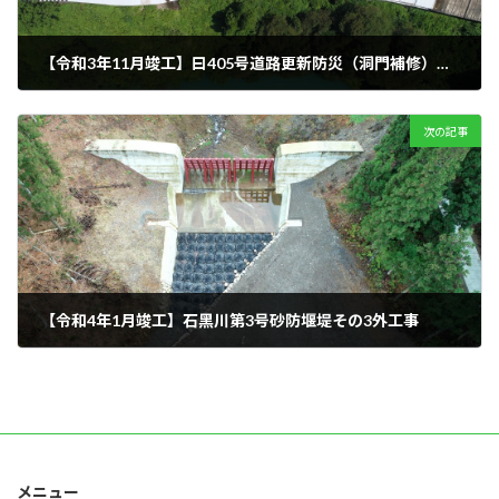
【令和3年11月竣工】⽈405号道路更新防災（洞⾨補修）清⽔川原ＳＳ補修⼯事
2021年11月1日
次の記事
【令和4年1月竣工】⽯⿊川第3号砂防堰堤その3外⼯事
2022年1月1日
メニュー