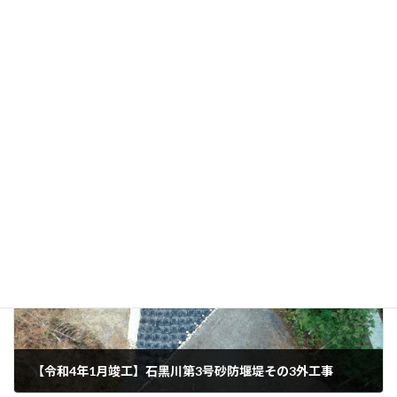
布製型枠生コン打設状
着手前
況
完成
土木施工実績
カテゴリー
前の記事
【令和4年1月竣工】⽯⿊川第3号砂防堰堤その3外⼯事