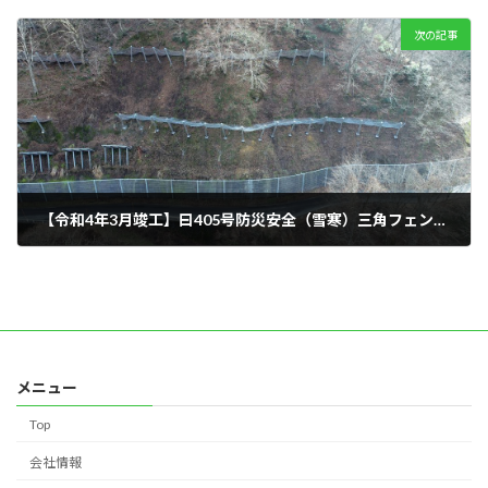
2022年1月1日
次の記事
【令和4年3月竣工】⽈405号防災安全（雪寒）三⾓フェンス⼯事
2022年3月1日
メニュー
Top
会社情報