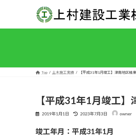
コ
ナ
ン
ビ
テ
ゲ
ン
ー
ツ
シ
へ
ョ
ス
ン
キ
に
ッ
移
プ
動
Top
土木施工実績
【平成31年1月竣工】津南地区結東
【平成31年1月竣工】
最
2019年1月1日
2023年7月3日
owner
終
更
竣工年月：平成31年1月
新