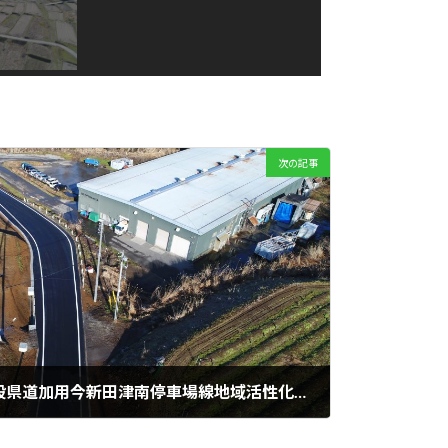
次の記事
【令和元年12月竣工】⼀般県道加⽤今新⽥津南停⾞場線地域活性化推進事業道路改良⼯事