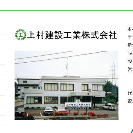
本
〒9
新
T
設
営
代
資