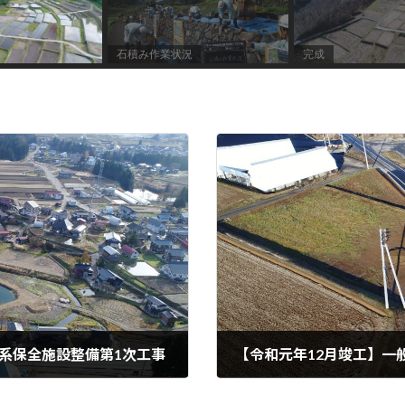
石積み作業状況
完成
態系保全施設整備第1次⼯事
2019年12月1日