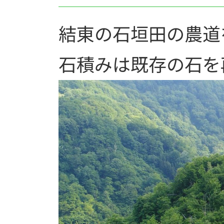
日
時
:
結東の石垣田の農道
石積みは既存の石を