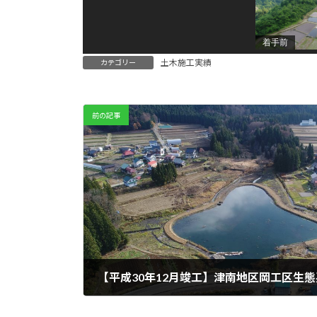
着手前
土木施工実績
カテゴリー
前の記事
【平成30年12月竣工】津南地区岡⼯区⽣
2018年12月1日