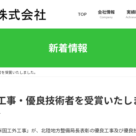
会社情報
実績
TOP
Company
Achiev
新着情報
者を受賞いたしました。
工事・優良技術者を受賞いたし
r
床固工外工事」が、北陸地方整備局長表彰の優良工事及び優良技