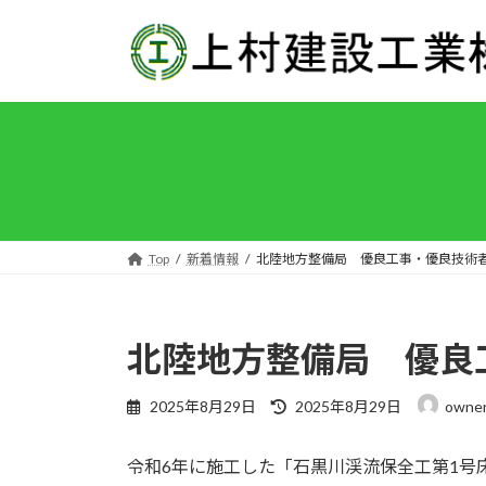
コ
ナ
ン
ビ
テ
ゲ
ン
ー
ツ
シ
へ
ョ
ス
ン
キ
に
ッ
移
プ
動
Top
新着情報
北陸地方整備局 優良工事・優良技術
北陸地方整備局 優良
最
2025年8月29日
2025年8月29日
owne
終
更
令和6年に施工した「石黒川渓流保全工第1号
新