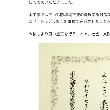
日
にて表彰いただきました。
時
:
本工事では下山砂防堰堤下流の洗堀応急対策
より、トラブル無く無事故で完成させたこと
今後もより良い施工を行うことで、社会に貢