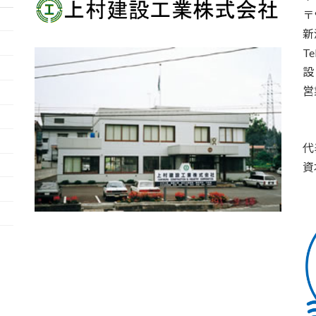
〒9
新
T
設
営
代
資