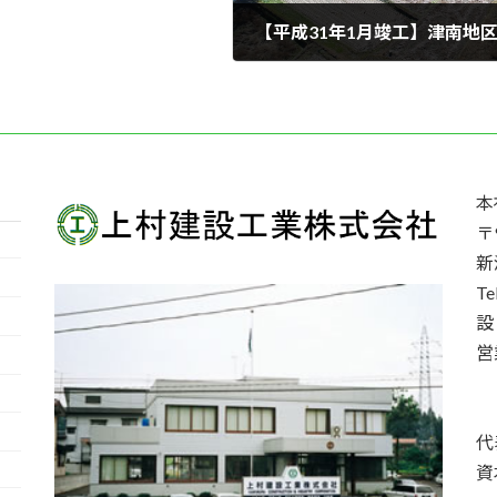
【平成31年1月竣工】津南地区
2019年1月1日
本
〒9
新
T
設
営
代
資