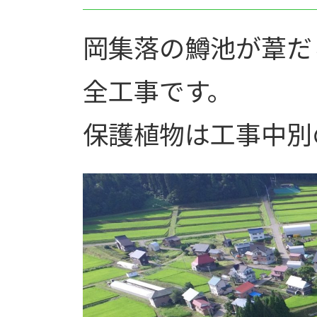
日
時
:
岡集落の鱒池が葦だ
全工事です。
保護植物は工事中別