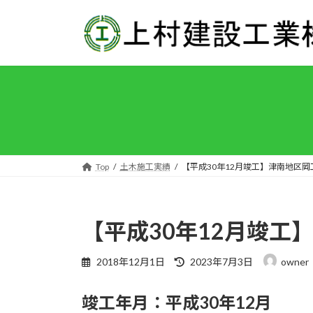
コ
ナ
ン
ビ
テ
ゲ
ン
ー
ツ
シ
へ
ョ
ス
ン
キ
に
ッ
移
プ
動
Top
土木施工実績
【平成30年12月竣工】津南地区
【平成30年12月竣工
最
2018年12月1日
2023年7月3日
owner
終
更
竣工年月：平成30年12月
新