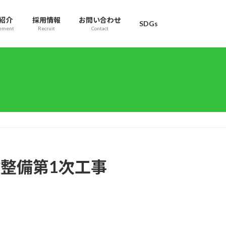
紹介
採用情報
お問い合わせ
SDGs
ement
Recruit
Contact
設整備第1次⼯事